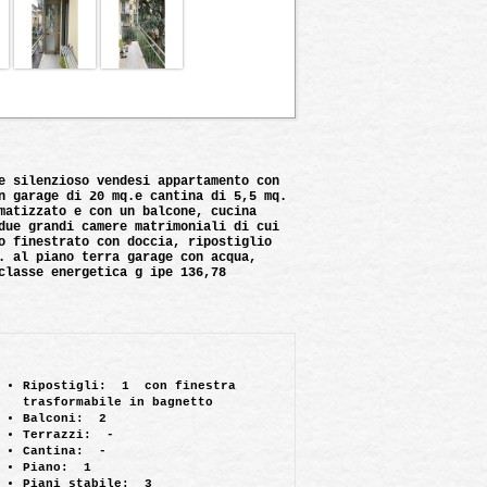
of 2
e silenzioso vendesi appartamento con
n garage di 20 mq.e cantina di 5,5 mq.
matizzato e con un balcone, cucina
due grandi camere matrimoniali di cui
o finestrato con doccia, ripostiglio
. al piano terra garage con acqua,
classe energetica g ipe 136,78
Ripostigli:
1 con finestra
trasformabile in bagnetto
Balconi:
2
Terrazzi:
-
Cantina:
-
Piano:
1
Piani stabile:
3