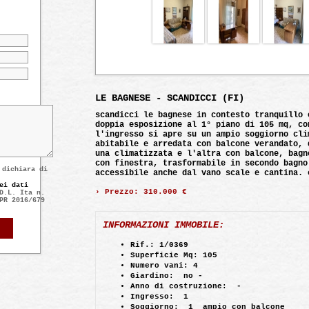
page 1 
LE BAGNESE - SCANDICCI (FI)
scandicci le bagnese in contesto tranquillo 
doppia esposizione al 1° piano di 105 mq, co
l'ingresso si apre su un ampio soggiorno cli
abitabile e arredata con balcone verandato, 
una climatizzata e l'altra con balcone, bagn
con finestra, trasformabile in secondo bagno
 dichiara di
accessibile anche dal vano scale e cantina. 
ei dati
› Prezzo:
310.000 €
D.L. Ita n.
PR 2016/679
INFORMAZIONI IMMOBILE:
Rif.:
1/0369
Superficie Mq:
105
Numero vani:
4
Giardino:
no -
Anno di costruzione:
-
Ingresso:
1
Soggiorno:
1 ampio con balcone