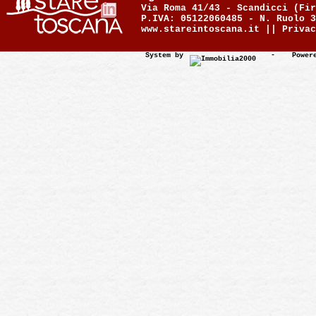
Via Roma 41/43 - Scandicci (Fir
P.IVA: 05122060485 - N. Ruolo 3
www.stareintoscana.it ||
Privac
System by
-
Power