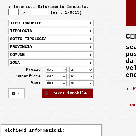
› Inserisci Riferimento Immobile:
/
(es.: 1/0015)
TIPO IMMOBILE
TIPOLOGIA
CE
SOTTO-TIPOLOGIA
sc
PROVINCIA
po
COMUNE
da
ZONA
ve
Prezzo:
en
Superficie:
Vani:
› P
‹
Cerca immobile
IN
Richiedi Informazioni: