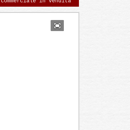
 commerciale in vendita
of 1