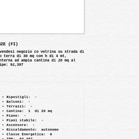
NZE (FI)
vendesi negozio co vetrina su strada di
o terra di 30 mq con h di 4 mt,
nterna ad ampia cantina di 20 mq al
ipe: 92,397
Ripostigli:
-
Balconi:
-
Terrazzi:
-
Cantina:
1 di 20 mq
Piano:
-
Piani stabile:
-
Ascensore:
-
Riscaldamento:
autonomo
Classe Energetica:
G