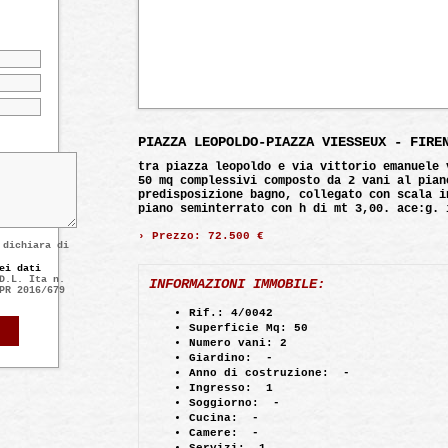
PIAZZA LEOPOLDO-PIAZZA VIESSEUX - FIRE
tra piazza leopoldo e via vittorio emanuele 
50 mq complessivi composto da 2 vani al pian
predisposizione bagno, collegato con scala i
piano seminterrato con h di mt 3,00. ace:g. 
› Prezzo:
72.500 €
 dichiara di
ei dati
D.L. Ita n.
INFORMAZIONI IMMOBILE:
PR 2016/679
Rif.:
4/0042
Superficie Mq:
50
Numero vani:
2
Giardino:
-
Anno di costruzione:
-
Ingresso:
1
Soggiorno:
-
Cucina:
-
Camere:
-