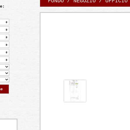
FONDO / NEGOZIO / UFFICIO
e:
le
page 1 