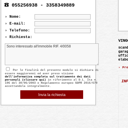
055256938 - 3358349889
› Nome:
› E-mail:
› Telefono:
› Richiesta:
VING
scan
gara
uffi
elab
› Pr
Per le finalità del presente modulo si dichiara di
essere maggiorenni ed aver preso visione
dell'informativa completa sul trattamento dei dati
personali (cliccare qui)
in riferimento al D.L. Ita n.
IN
196 del 30/06/2003 e Regolamento europeo GDPR 2016/679
accettandola integralmente.