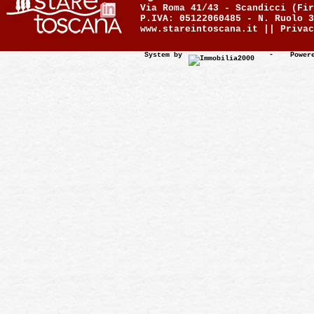
Via Roma 41/43 - Scandicci (Fir
P.IVA: 05122060485 - N. Ruolo 3
www.stareintoscana.it ||
Privac
System by
-
Power