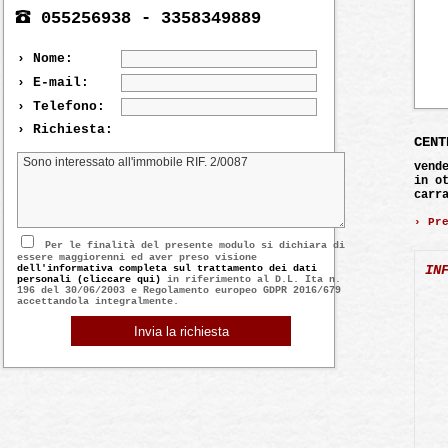
055256938 - 3358349889
› Nome:
› E-mail:
› Telefono:
› Richiesta:
CENT
vend
in o
carr
› Pr
Per le finalità del presente modulo si dichiara di
essere maggiorenni ed aver preso visione
IN
dell'informativa completa sul trattamento dei dati
personali (cliccare qui)
in riferimento al D.L. Ita n.
196 del 30/06/2003 e Regolamento europeo GDPR 2016/679
accettandola integralmente.